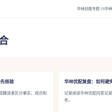
华林封面专题·10
华林
合
得先核验
华林优配复盘：如何避
提醒读者区分事实、观点和
记录阅读华林优配问答记
考。