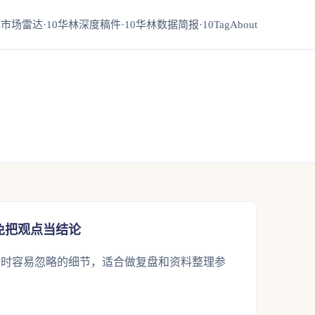
市场雷达·10
华林深度稿件·10
华林数据简报·10
Tag
About
免把观点当结论
录时容易忽略的细节，适合做复盘和资料整理参