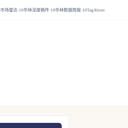
市场雷达·10
华林深度稿件·10
华林数据简报·10
Tag
About