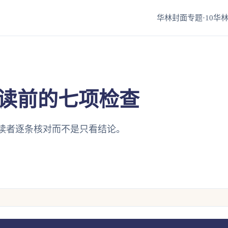
华林封面专题·10
华林
读前的七项检查
读者逐条核对而不是只看结论。