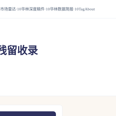
市场雷达·10
华林深度稿件·10
华林数据简报·10
Tag
About
残留收录