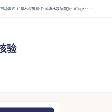
市场雷达·10
华林深度稿件·10
华林数据简报·10
Tag
About
核验